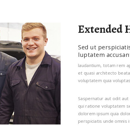
Extended H
Sed ut perspiciati
luptatem accusa
laudantium, totam rem ap
et quasi architecto beat
voluptatem quia voluptas 
Saspernatur aut odit aut
qui ratione voluptatem s
dolorem ipsum quia dolor 
perspiciatis unde omnis 